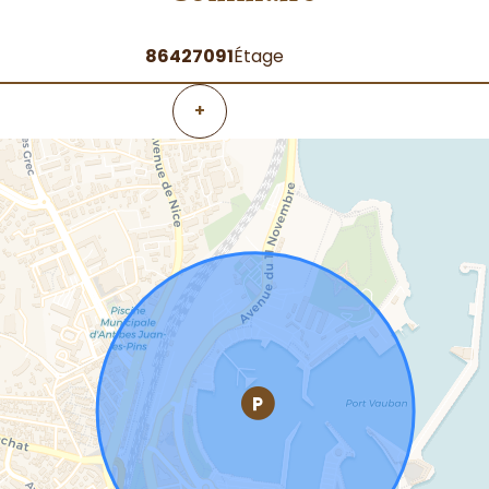
86427091
Étage
+