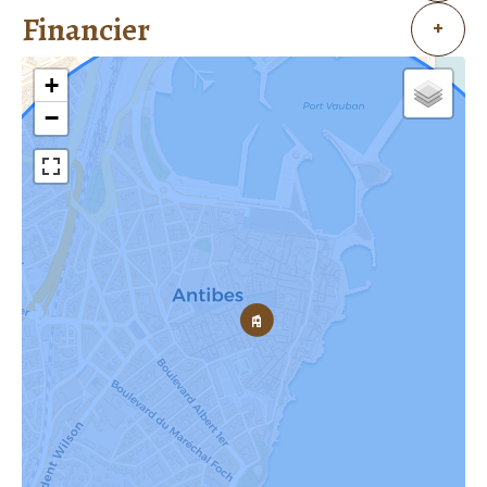
Financier
+
+
−