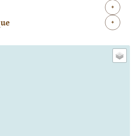
+
que
+