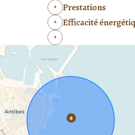
Prestations
+
Efficacité énergéti
+
+