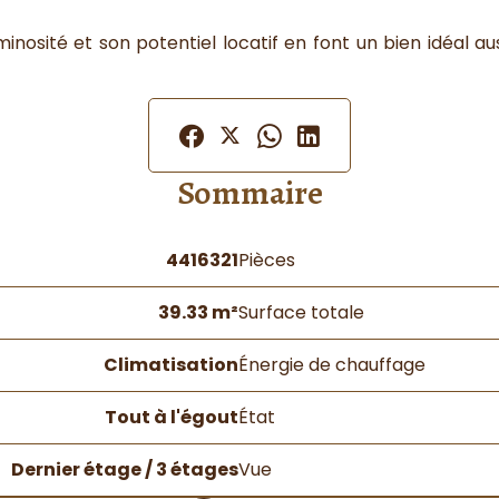
inosité et son potentiel locatif en font un bien idéal
Sommaire
4416321
Pièces
39.33 m²
Surface totale
Climatisation
Énergie de chauffage
Tout à l'égout
État
Dernier étage / 3 étages
Vue