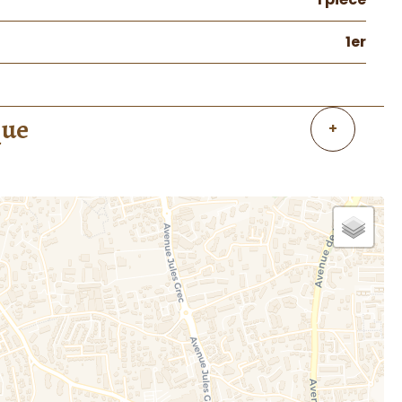
1er
que
+