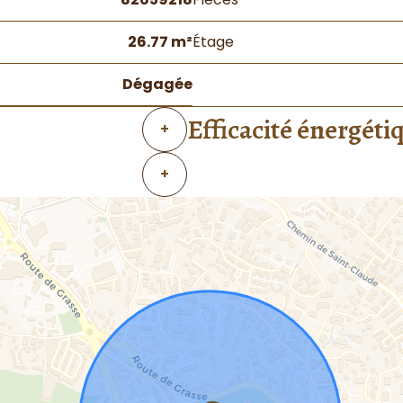
26.77 m²
Étage
Dégagée
Efficacité énergéti
+
+