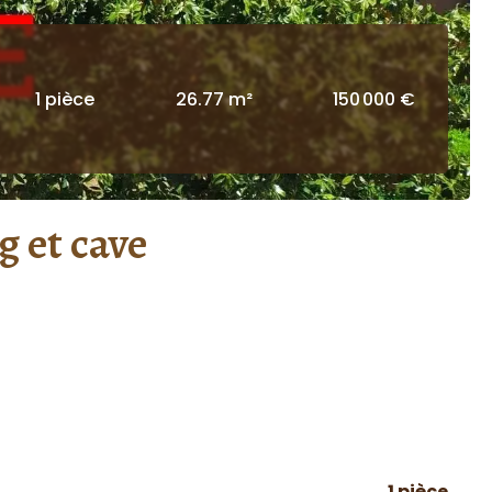
1 pièce
26.77 m²
150 000 €
g et cave
1 pièce