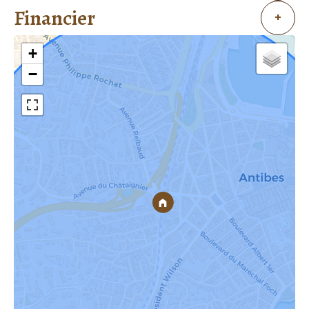
Financier
+
+
−