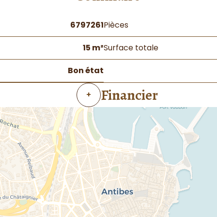
6797261
Pièces
15 m²
Surface totale
Bon état
Financier
+