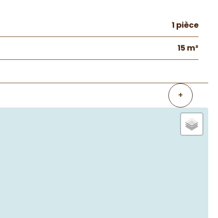
1 pièce
15 m²
+