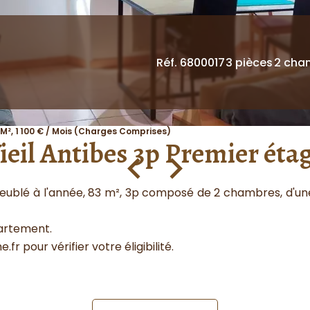
Réf. 6800017
3 pièces
2 cha
M², 1 100 € / Mois (Charges Comprises)
ieil Antibes 3p Premier éta
meublé à l'année, 83 m², 3p composé de 2 chambres, d'une 
artement.
fr pour vérifier votre éligibilité.