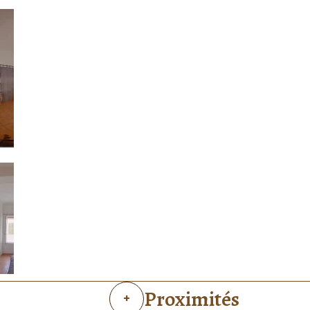
Proximités
+