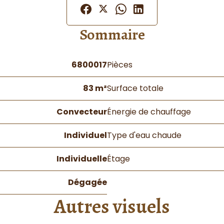
Sommaire
6800017
Pièces
83 m²
Surface totale
Convecteur
Énergie de chauffage
Individuel
Type d'eau chaude
Individuelle
Étage
Dégagée
Autres visuels