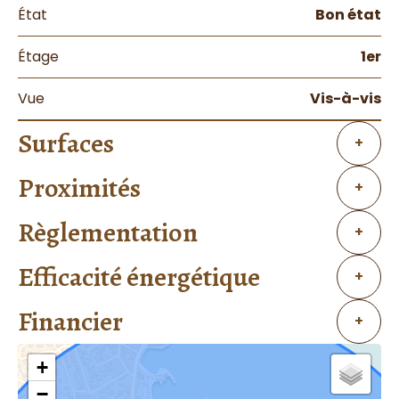
État
Bon état
Étage
1er
Vue
Vis-à-vis
Surfaces
+
Proximités
+
Règlementation
+
Efficacité énergétique
+
Financier
+
+
−