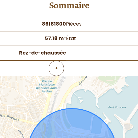
Sommaire
86181800
Pièces
57.18 m²
État
Rez-de-chaussée
+