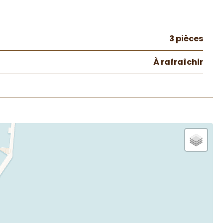
3 pièces
À rafraîchir