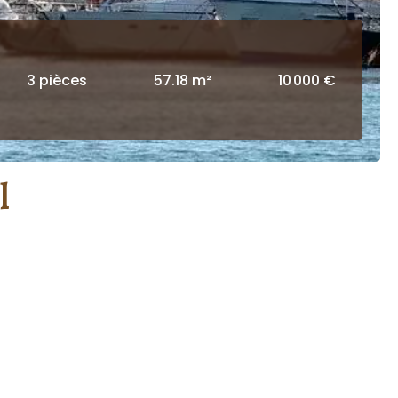
3 pièces
57.18 m²
10 000 €
l