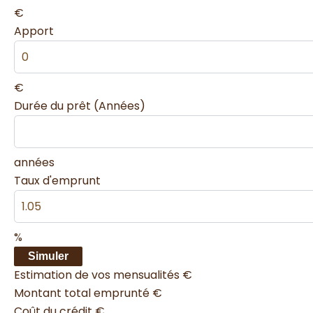
€
Apport
€
Durée du prêt (Années)
années
Taux d'emprunt
%
Simuler
Estimation de vos mensualités
€
Montant total emprunté
€
Coût du crédit
€