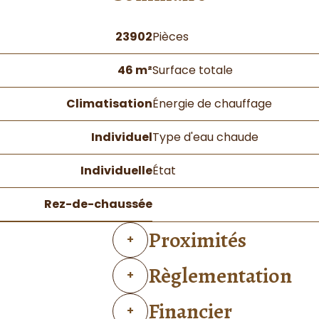
23902
Pièces
46 m²
Surface totale
Climatisation
Énergie de chauffage
Individuel
Type d'eau chaude
Individuelle
État
Rez-de-chaussée
Proximités
+
Règlementation
+
Financier
+