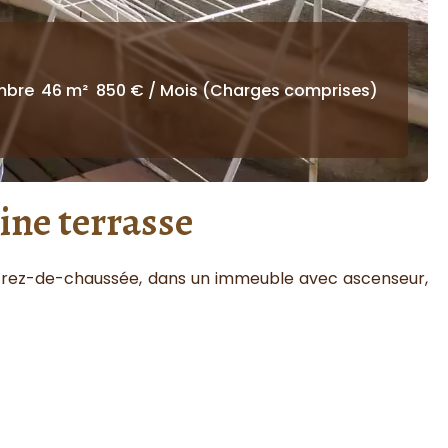
mbre
46 m²
850 € / Mois (Charges comprises)
ine terrasse
en rez-de-chaussée, dans un immeuble avec ascenseur,