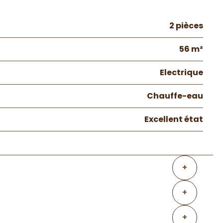
2 pièces
56 m²
Electrique
Chauffe-eau
Excellent état
+
+
+