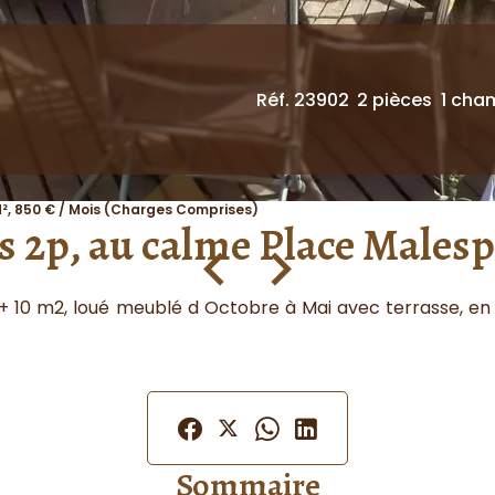
Réf. 23902
2 pièces
1 cha
², 850 € / Mois (Charges Comprises)
es 2p, au calme Place Malesp
2 + 10 m2, loué meublé d Octobre à Mai avec terrasse, 
Sommaire